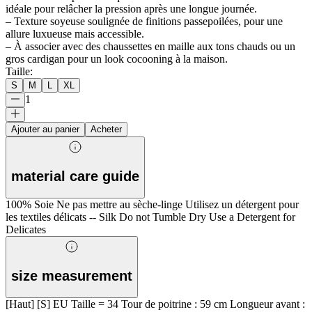
idéale pour relâcher la pression après une longue journée.
– Texture soyeuse soulignée de finitions passepoilées, pour une
allure luxueuse mais accessible.
– À associer avec des chaussettes en maille aux tons chauds ou un
gros cardigan pour un look cocooning à la maison.
Taille
:
S
M
L
XL
1
Ajouter au panier
Acheter
material care guide
100% Soie Ne pas mettre au sèche-linge Utilisez un détergent pour
les textiles délicats -- Silk Do not Tumble Dry Use a Detergent for
Delicates
size measurement
[Haut] [S] EU Taille = 34 Tour de poitrine : 59 cm Longueur avant :