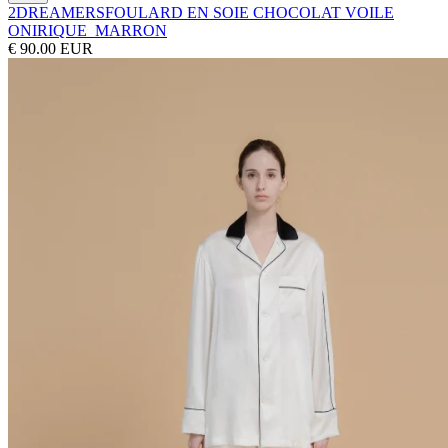
2DREAMERS
FOULARD EN SOIE CHOCOLAT VOILE
ONIRIQUE_MARRON
€ 90.00 EUR