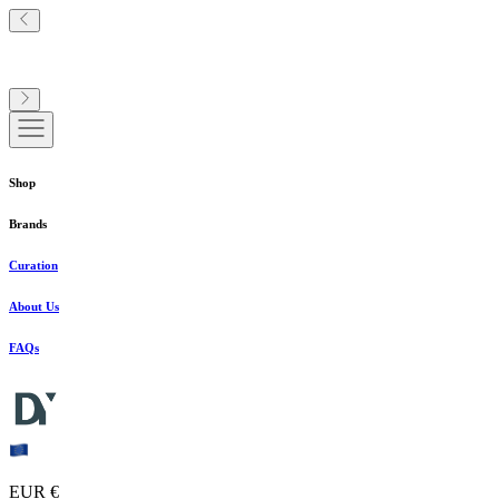
Shop
Brands
Curation
About Us
FAQs
EUR €