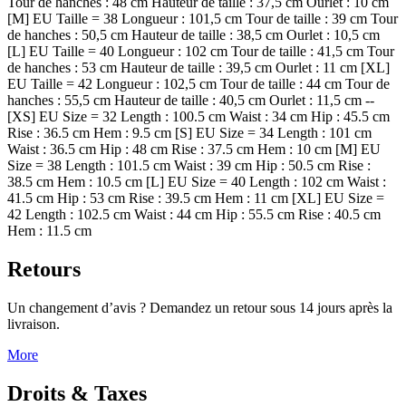
Tour de hanches : 48 cm Hauteur de taille : 37,5 cm Ourlet : 10 cm
[M] EU Taille = 38 Longueur : 101,5 cm Tour de taille : 39 cm Tour
de hanches : 50,5 cm Hauteur de taille : 38,5 cm Ourlet : 10,5 cm
[L] EU Taille = 40 Longueur : 102 cm Tour de taille : 41,5 cm Tour
de hanches : 53 cm Hauteur de taille : 39,5 cm Ourlet : 11 cm [XL]
EU Taille = 42 Longueur : 102,5 cm Tour de taille : 44 cm Tour de
hanches : 55,5 cm Hauteur de taille : 40,5 cm Ourlet : 11,5 cm --
[XS] EU Size = 32 Length : 100.5 cm Waist : 34 cm Hip : 45.5 cm
Rise : 36.5 cm Hem : 9.5 cm [S] EU Size = 34 Length : 101 cm
Waist : 36.5 cm Hip : 48 cm Rise : 37.5 cm Hem : 10 cm [M] EU
Size = 38 Length : 101.5 cm Waist : 39 cm Hip : 50.5 cm Rise :
38.5 cm Hem : 10.5 cm [L] EU Size = 40 Length : 102 cm Waist :
41.5 cm Hip : 53 cm Rise : 39.5 cm Hem : 11 cm [XL] EU Size =
42 Length : 102.5 cm Waist : 44 cm Hip : 55.5 cm Rise : 40.5 cm
Hem : 11.5 cm
Retours
Un changement d’avis ? Demandez un retour sous 14 jours après la
livraison.
More
Droits & Taxes