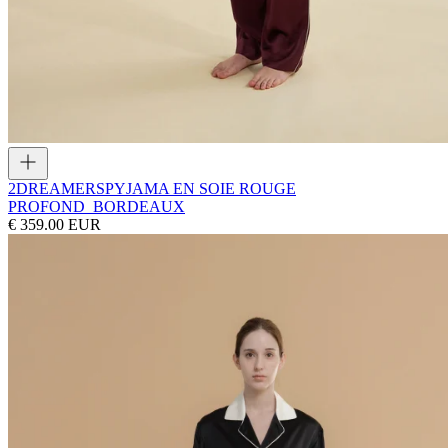
2DREAMERS
PYJAMA EN SOIE ROUGE
PROFOND_BORDEAUX
€ 359.00 EUR