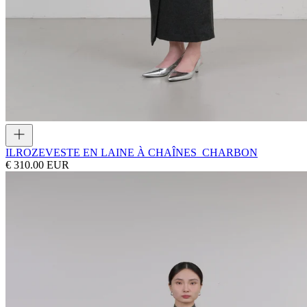
ILROZE
VESTE EN LAINE À CHAÎNES_CHARBON
€ 310.00 EUR