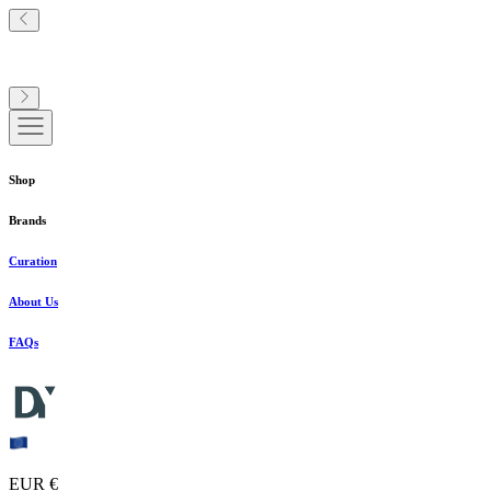
Shop
Brands
Curation
About Us
FAQs
EUR €