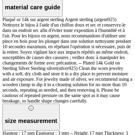
material care guide
Plaqué or 14k sur argent sterling Argent sterling (argent925)
Nettoyez le bijou à l'aide d'un chiffon doux et sec et conservez-le
dans un endroit sec afin d'éviter toute exposition à l'humidité et à
l'air. Pour les bijoux en argent, nous recommandons d'utiliser une
pince en bois pour les plonger dans une solution nettoyante pendant
10 secondes maximum, en répétant l'opération si nécessaire, puis de
la retirer. Soyez vigilant face aux impacts répétés au même endroit,
susceptibles de causer des cassures ; veillez donc à manipuler les
changements de forme avec précaution. -- Plated 14k Gold on
Sterling Silver Sterling silver(silver925) Clean the worn jewelry
with a soft, dry cloth and store it in a dry place to prevent moisture
and air exposure. For jewelry made of silver, we recommend using a
wooden clamp to dip it in a cleaning solution for no more than 10
seconds, repeating as needed, and then removing it. Please be
cautious of repeated pressure on the same spot as it may cause
breakage, so handle shape changes carefully.
size measurement
Hauteur : 17 mm Épaisseur : 3 mm -- Height: 17 mm Thickness: 3