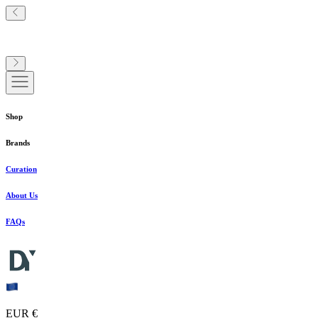
Shop
Brands
Curation
About Us
FAQs
EUR €